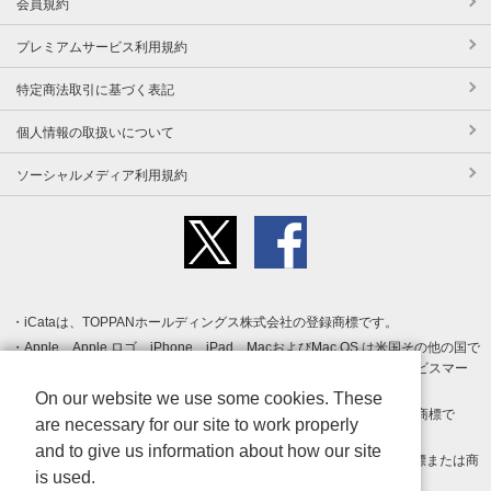
会員規約
プレミアムサービス利用規約
特定商法取引に基づく表記
個人情報の取扱いについて
ソーシャルメディア利用規約
iCataは、TOPPANホールディングス株式会社の登録商標です。
Apple、Apple ロゴ、iPhone、iPad、MacおよびMac OS は米国その他の国で
登録された Apple Inc. の商標です。App Store は Apple Inc. のサービスマー
クです。
On our website we use some cookies. These
Android、Google Play および Google Play ロゴ は Google LLC の商標で
are necessary for our site to work properly
す。
and to give us information about how our site
Windows は Microsoft Inc.の米国およびその他の国における登録商標または商
is used.
標です。