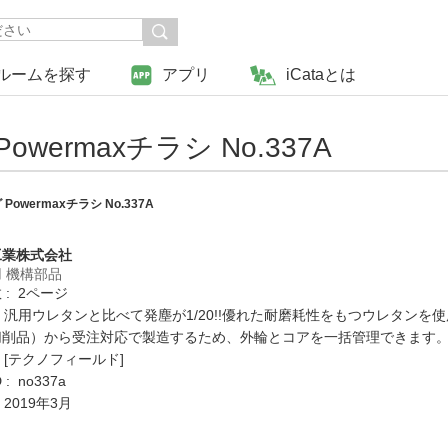
ルームを探す
アプリ
iCataとは
ermaxチラシ No.337A
wermaxチラシ No.337A
工業株式会社
 機構部品
: 2ページ
: 汎用ウレタンと比べて発塵が1/20!!優れた耐磨耗性をもつウレタ
切削品）から受注対応で製造するため、外輪とコアを一括管理できます
 [テクノフィールド]
: no337a
 2019年3月