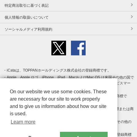
特定商法取引に基づく表記
個人情報の取扱いについて
ソーシャルメディア利用規約
iCataは、TOPPANホールディングス株式会社の登録商標です。
Apple、Apple ロゴ、iPhone、iPad、MacおよびMac OS は米国その他の国で
登録された Apple Inc. の商標です。App Store は Apple Inc. のサービスマー
クです。
On our website we use some cookies. These
Android、Google Play および Google Play ロゴ は Google LLC の商標で
are necessary for our site to work properly
す。
and to give us information about how our site
Windows は Microsoft Inc.の米国およびその他の国における登録商標または商
is used.
標です。
Learn more
Adobe、Adobe Reader、Adobe PDF は、Adobe Inc.の米国およびその他の
国における商標または登録商標です。
その他、記載されている会社名、商品名、ロゴは各社の商標または登録商標