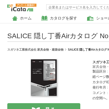
ホーム
カタログを探す
ショー
SALICE 隠し丁番Airカタログ No.
スガツネ工業株式会社 家具金物・建築金物
SALICE 隠し丁番Airカタログ N
スガツネ
家具金物
製品区分 :
総ページ数 
カタログID 
発行年月 :
コメント
の空間へ