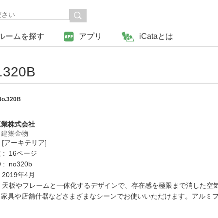
ルームを探す
アプリ
iCataとは
320B
o.320B
工業株式会社
・建築金物
 [アーキテリア]
: 16ページ
: no320b
 2019年4月
 : 天板やフレームと一体化するデザインで、存在感を極限まで消した
。家具や店舗什器などさまざまなシーンでお使いいただけます。アルミ