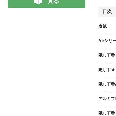
見る
目次
表紙
Airシリ
隠し丁番 
隠し丁番 
隠し丁番
アルミフ
隠し丁番