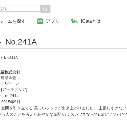
ルームを探す
アプリ
iCataとは
o.241A
No.241A
工業株式会社
・建築金物
: 6ページ
 [アーキテリア]
: no241a
 2015年9月
: 空間を引き立てる 美しいフックが出来上がりました。 主張しすぎな
使う人のことを考えた細やかな気配りは スガツネならではのこだわりで