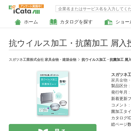
ホーム
カタログを探す
ショー
抗ウイルス加工・抗菌加工 屑入投入
スガツネ工業株式会社 家具金物・建築金物
抗ウイルス加工・抗菌加工 屑入投
スガツネ
家具金物
製品区分 :
発行年月 :
新着更新フラ
コメント
菌加工タ
カタログID 
総ページ数 