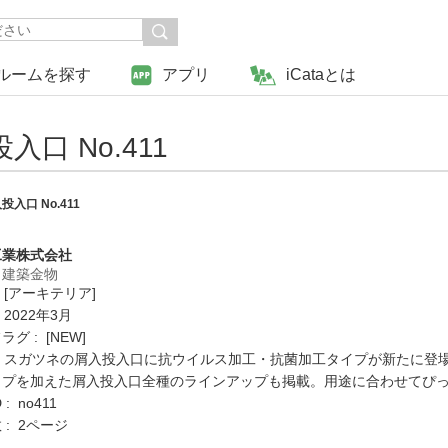
ルームを探す
アプリ
iCataとは
口 No.411
入口 No.411
工業株式会社
・建築金物
 [アーキテリア]
 2022年3月
グ : [NEW]
 : スガツネの屑入投入口に抗ウイルス加工・抗菌加工タイプが新たに
イプを加えた屑入投入口全種のラインアップも掲載。用途に合わせてぴ
: no411
: 2ページ