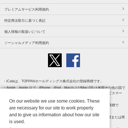
プレミアムサービス利用規約
特定商法取引に基づく表記
個人情報の取扱いについて
ソーシャルメディア利用規約
iCataは、TOPPANホールディングス株式会社の登録商標です。
Apple、Apple ロゴ、iPhone、iPad、MacおよびMac OS は米国その他の国で
登録された Apple Inc. の商標です。App Store は Apple Inc. のサービスマー
クです。
On our website we use some cookies. These
Android、Google Play および Google Play ロゴ は Google LLC の商標で
are necessary for our site to work properly
す。
and to give us information about how our site
Windows は Microsoft Inc.の米国およびその他の国における登録商標または商
is used.
標です。