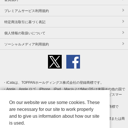
プレミアムサービス利用規約
特定商法取引に基づく表記
個人情報の取扱いについて
ソーシャルメディア利用規約
iCataは、TOPPANホールディングス株式会社の登録商標です。
Apple、Apple ロゴ、iPhone、iPad、MacおよびMac OS は米国その他の国で
登録された Apple Inc. の商標です。App Store は Apple Inc. のサービスマー
クです。
On our website we use some cookies. These
Android、Google Play および Google Play ロゴ は Google LLC の商標で
are necessary for our site to work properly
す。
and to give us information about how our site
Windows は Microsoft Inc.の米国およびその他の国における登録商標または商
is used.
標です。