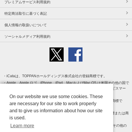
プレミアムサービス利用規約
特定商法取引に基づく表記
個人情報の取扱いについて
ソーシャルメディア利用規約
iCataは、TOPPANホールディングス株式会社の登録商標です。
Apple、Apple ロゴ、iPhone、iPad、MacおよびMac OS は米国その他の国で
登録された Apple Inc. の商標です。App Store は Apple Inc. のサービスマー
クです。
On our website we use some cookies. These
Android、Google Play および Google Play ロゴ は Google LLC の商標で
are necessary for our site to work properly
す。
and to give us information about how our site
Windows は Microsoft Inc.の米国およびその他の国における登録商標または商
is used.
標です。
Learn more
Adobe、Adobe Reader、Adobe PDF は、Adobe Inc.の米国およびその他の
国における商標または登録商標です。