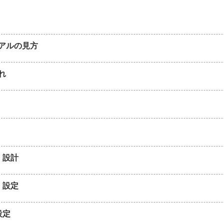
アルの見方
れ
・設計
・設定
設定