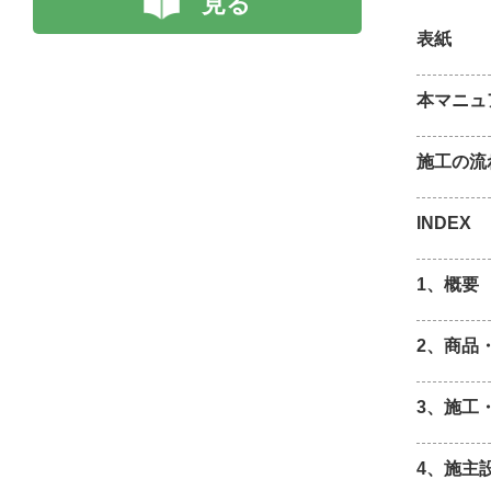
見る
表紙
本マニュ
施工の流
INDEX
1、概要
2、商品
3、施工
4、施主