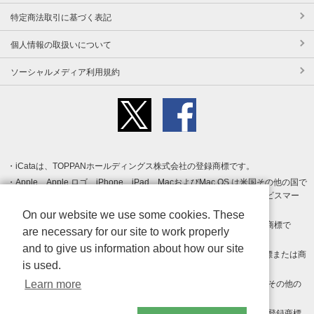
特定商法取引に基づく表記
個人情報の取扱いについて
ソーシャルメディア利用規約
iCataは、TOPPANホールディングス株式会社の登録商標です。
Apple、Apple ロゴ、iPhone、iPad、MacおよびMac OS は米国その他の国で
登録された Apple Inc. の商標です。App Store は Apple Inc. のサービスマー
クです。
On our website we use some cookies. These
Android、Google Play および Google Play ロゴ は Google LLC の商標で
are necessary for our site to work properly
す。
and to give us information about how our site
Windows は Microsoft Inc.の米国およびその他の国における登録商標または商
is used.
標です。
Learn more
Adobe、Adobe Reader、Adobe PDF は、Adobe Inc.の米国およびその他の
国における商標または登録商標です。
その他、記載されている会社名、商品名、ロゴは各社の商標または登録商標