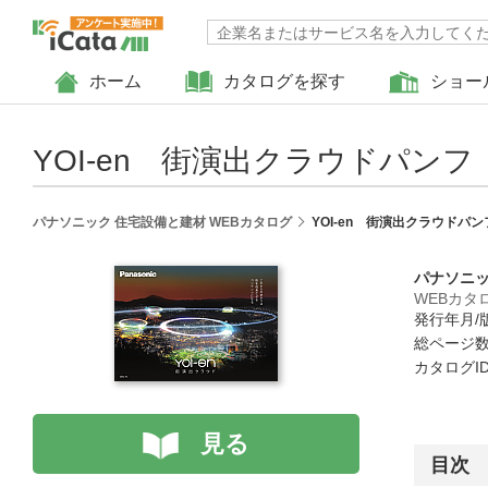
ホーム
カタログを探す
ショー
YOI-en 街演出クラウドパンフ
パナソニック 住宅設備と建材 WEBカタログ
YOI-en 街演出クラウドパン
パナソニッ
WEBカタ
発行年月/版
総ページ数 
カタログID 
見る
目次