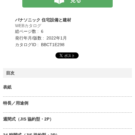
見る
パナソニック 住宅設備と建材
WEBカタログ
総ページ数 : 6
発行年月/版数 : 2022年1月
カタログID : BBCT1E298
目次
表紙
特長／用途例
週間式（JIS 協約型・2P）
24 時間式（JIS 協約型・2P）