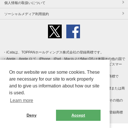
個人情報の取扱いについて
ソーシャルメディア利用規約
iCataは、TOPPANホールディングス株式会社の登録商標です。
Apple、Apple ロゴ、iPhone、iPad、MacおよびMac OS は米国その他の国で
登録された Apple Inc. の商標です。App Store は Apple Inc. のサービスマー
クです。
On our website we use some cookies. These
Android、Google Play および Google Play ロゴ は Google LLC の商標で
are necessary for our site to work properly
す。
and to give us information about how our site
Windows は Microsoft Inc.の米国およびその他の国における登録商標または商
is used.
標です。
Learn more
Adobe、Adobe Reader、Adobe PDF は、Adobe Inc.の米国およびその他の
国における商標または登録商標です。
その他、記載されている会社名、商品名、ロゴは各社の商標または登録商標
Deny
Accept
です。