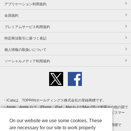
アプリケーション利用規約
会員規約
プレミアムサービス利用規約
特定商法取引に基づく表記
個人情報の取扱いについて
ソーシャルメディア利用規約
iCataは、TOPPANホールディングス株式会社の登録商標です。
Apple、Apple ロゴ、iPhone、iPad、MacおよびMac OS は米国その他の国で
登録された Apple Inc. の商標です。App Store は Apple Inc. のサービスマー
クです。
On our website we use some cookies. These
Android、Google Play および Google Play ロゴ は Google LLC の商標で
are necessary for our site to work properly
す。