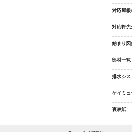
対応屋根
対応軒先
納まり図
部材一覧
排水シス
ケイミュ
裏表紙