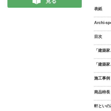
見る
表紙
Archi-
目次
「建築家
「建築家
施工事例
商品特長
軒といの