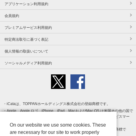
アプリケーション利用規約
会員規約
プレミアムサービス利用規約
特定商法取引に基づく表記
個人情報の取扱いについて
ソーシャルメディア利用規約
iCataは、TOPPANホールディングス株式会社の登録商標です。
Apple、Apple ロゴ、iPhone、iPad、MacおよびMac OS は米国その他の国で
登録された Apple Inc. の商標です。App Store は Apple Inc. のサービスマー
クです。
On our website we use some cookies. These
Android、Google Play および Google Play ロゴ は Google LLC の商標で
are necessary for our site to work properly
す。