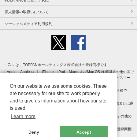
個人情報の取扱いについて
ソーシャルメディア利用規約
iCataは、TOPPANホールディングス株式会社の登録商標です。
Apple、Apple ロゴ、iPhone、iPad、MacおよびMac OS は米国その他の国で
登録された Apple Inc. の商標です。App Store は Apple Inc. のサービスマー
クです。
On our website we use some cookies. These
Android、Google Play および Google Play ロゴ は Google LLC の商標で
are necessary for our site to work properly
す。
and to give us information about how our site
Windows は Microsoft Inc.の米国およびその他の国における登録商標または商
is used.
標です。
Learn more
Adobe、Adobe Reader、Adobe PDF は、Adobe Inc.の米国およびその他の
国における商標または登録商標です。
その他、記載されている会社名、商品名、ロゴは各社の商標または登録商標
Deny
Accept
です。