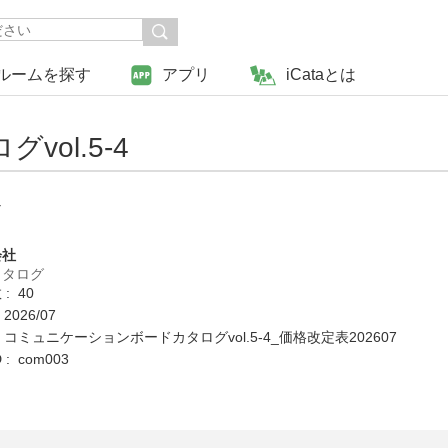
ルームを探す
アプリ
iCataとは
ol.5-4
4
会社
カタログ
: 40
2026/07
 コミュニケーションボードカタログvol.5-4_価格改定表202607
: com003