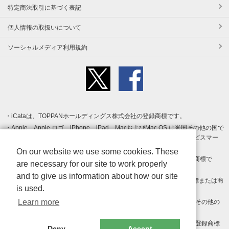
特定商法取引に基づく表記
個人情報の取扱いについて
ソーシャルメディア利用規約
iCataは、TOPPANホールディングス株式会社の登録商標です。
Apple、Apple ロゴ、iPhone、iPad、MacおよびMac OS は米国その他の国で
登録された Apple Inc. の商標です。App Store は Apple Inc. のサービスマー
クです。
On our website we use some cookies. These
Android、Google Play および Google Play ロゴ は Google LLC の商標で
are necessary for our site to work properly
す。
and to give us information about how our site
Windows は Microsoft Inc.の米国およびその他の国における登録商標または商
is used.
標です。
Learn more
Adobe、Adobe Reader、Adobe PDF は、Adobe Inc.の米国およびその他の
国における商標または登録商標です。
その他、記載されている会社名、商品名、ロゴは各社の商標または登録商標
Deny
Accept