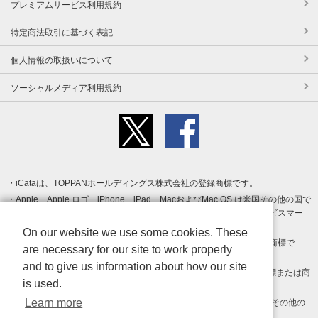
プレミアムサービス利用規約
特定商法取引に基づく表記
個人情報の取扱いについて
ソーシャルメディア利用規約
iCataは、TOPPANホールディングス株式会社の登録商標です。
Apple、Apple ロゴ、iPhone、iPad、MacおよびMac OS は米国その他の国で
登録された Apple Inc. の商標です。App Store は Apple Inc. のサービスマー
クです。
On our website we use some cookies. These
Android、Google Play および Google Play ロゴ は Google LLC の商標で
are necessary for our site to work properly
す。
and to give us information about how our site
Windows は Microsoft Inc.の米国およびその他の国における登録商標または商
is used.
標です。
Learn more
Adobe、Adobe Reader、Adobe PDF は、Adobe Inc.の米国およびその他の
国における商標または登録商標です。