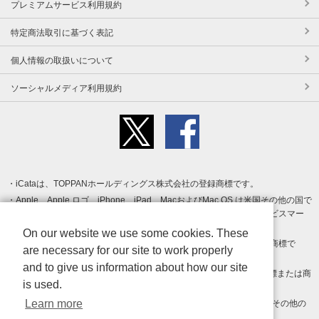
プレミアムサービス利用規約
特定商法取引に基づく表記
個人情報の取扱いについて
ソーシャルメディア利用規約
iCataは、TOPPANホールディングス株式会社の登録商標です。
Apple、Apple ロゴ、iPhone、iPad、MacおよびMac OS は米国その他の国で
登録された Apple Inc. の商標です。App Store は Apple Inc. のサービスマー
クです。
On our website we use some cookies. These
Android、Google Play および Google Play ロゴ は Google LLC の商標で
are necessary for our site to work properly
す。
and to give us information about how our site
Windows は Microsoft Inc.の米国およびその他の国における登録商標または商
is used.
標です。
Learn more
Adobe、Adobe Reader、Adobe PDF は、Adobe Inc.の米国およびその他の
国における商標または登録商標です。