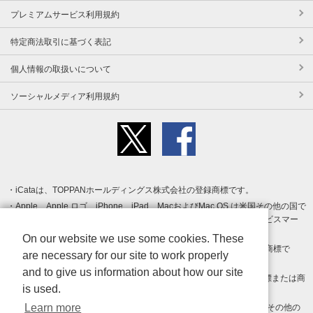
プレミアムサービス利用規約
特定商法取引に基づく表記
個人情報の取扱いについて
ソーシャルメディア利用規約
iCataは、TOPPANホールディングス株式会社の登録商標です。
Apple、Apple ロゴ、iPhone、iPad、MacおよびMac OS は米国その他の国で
登録された Apple Inc. の商標です。App Store は Apple Inc. のサービスマー
クです。
On our website we use some cookies. These
Android、Google Play および Google Play ロゴ は Google LLC の商標で
are necessary for our site to work properly
す。
and to give us information about how our site
Windows は Microsoft Inc.の米国およびその他の国における登録商標または商
is used.
標です。
Learn more
Adobe、Adobe Reader、Adobe PDF は、Adobe Inc.の米国およびその他の