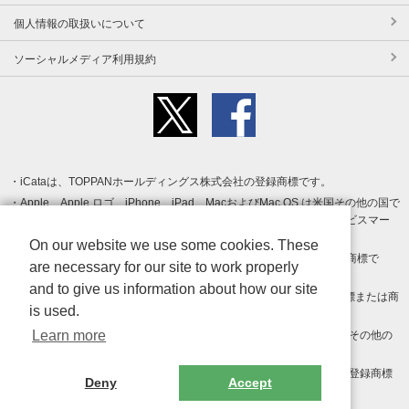
個人情報の取扱いについて
ソーシャルメディア利用規約
iCataは、TOPPANホールディングス株式会社の登録商標です。
Apple、Apple ロゴ、iPhone、iPad、MacおよびMac OS は米国その他の国で
登録された Apple Inc. の商標です。App Store は Apple Inc. のサービスマー
クです。
On our website we use some cookies. These
Android、Google Play および Google Play ロゴ は Google LLC の商標で
are necessary for our site to work properly
す。
and to give us information about how our site
Windows は Microsoft Inc.の米国およびその他の国における登録商標または商
is used.
標です。
Learn more
Adobe、Adobe Reader、Adobe PDF は、Adobe Inc.の米国およびその他の
国における商標または登録商標です。
その他、記載されている会社名、商品名、ロゴは各社の商標または登録商標
Deny
Accept
です。