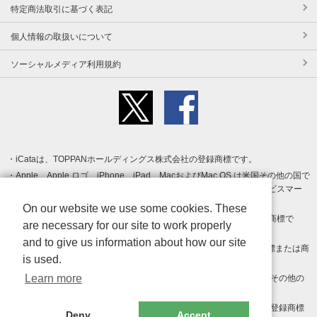
特定商法取引に基づく表記
個人情報の取扱いについて
ソーシャルメディア利用規約
iCataは、TOPPANホールディングス株式会社の登録商標です。
Apple、Apple ロゴ、iPhone、iPad、MacおよびMac OS は米国その他の国で
登録された Apple Inc. の商標です。App Store は Apple Inc. のサービスマー
クです。
On our website we use some cookies. These
Android、Google Play および Google Play ロゴ は Google LLC の商標で
are necessary for our site to work properly
す。
and to give us information about how our site
Windows は Microsoft Inc.の米国およびその他の国における登録商標または商
is used.
標です。
Learn more
Adobe、Adobe Reader、Adobe PDF は、Adobe Inc.の米国およびその他の
国における商標または登録商標です。
その他、記載されている会社名、商品名、ロゴは各社の商標または登録商標
Deny
Accept