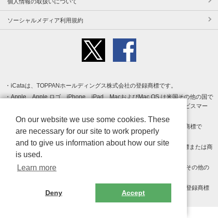
個人情報の取扱いについて
ソーシャルメディア利用規約
iCataは、TOPPANホールディングス株式会社の登録商標です。
Apple、Apple ロゴ、iPhone、iPad、MacおよびMac OS は米国その他の国で
登録された Apple Inc. の商標です。App Store は Apple Inc. のサービスマー
クです。
On our website we use some cookies. These
Android、Google Play および Google Play ロゴ は Google LLC の商標で
are necessary for our site to work properly
す。
and to give us information about how our site
Windows は Microsoft Inc.の米国およびその他の国における登録商標または商
is used.
標です。
Learn more
Adobe、Adobe Reader、Adobe PDF は、Adobe Inc.の米国およびその他の
国における商標または登録商標です。
その他、記載されている会社名、商品名、ロゴは各社の商標または登録商標
Deny
Accept
です。
Copyright (c) TOPPAN Inc.