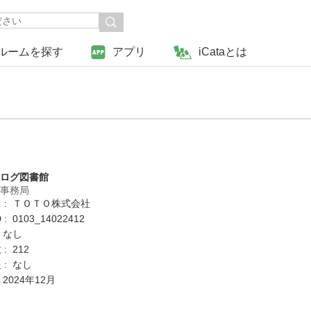
ルームを探す
アプリ
iCataとは
タログ図書館
営事務局
 : ＴＯＴＯ株式会社
: 0103_14022412
 なし
: 212
 : なし
 2024年12月