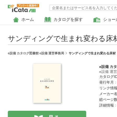
ホーム
カタログを探す
ショー
サンディングで生まれ変わる床材
e設備 カタログ図書館 e設備 運営事務局
サンディングで生まれ変わる床材（
e設備 カ
e設備 運
カタログID 
発行年月 :
リンク情報
メーカー名
総ページ数 
詳細情報 :