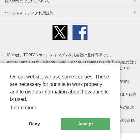
個人情報の取扱いについて
ソーシャルメディア利用規約
iCataは、TOPPANホールディングス株式会社の登録商標です。
Apple、Apple ロゴ、iPhone、iPad、MacおよびMac OS は米国その他の国で
登録された Apple Inc. の商標です。App Store は Apple Inc. のサービスマー
クです。
On our website we use some cookies. These
Android、Google Play および Google Play ロゴ は Google LLC の商標で
are necessary for our site to work properly
す。
and to give us information about how our site
Windows は Microsoft Inc.の米国およびその他の国における登録商標または商
is used.
標です。
Learn more
Adobe、Adobe Reader、Adobe PDF は、Adobe Inc.の米国およびその他の
国における商標または登録商標です。
その他、記載されている会社名、商品名、ロゴは各社の商標または登録商標
Deny
Accept
です。
Copyright (c) TOPPAN Inc.