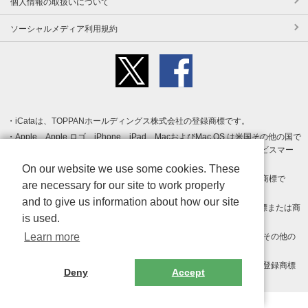
個人情報の取扱いについて
ソーシャルメディア利用規約
iCataは、TOPPANホールディングス株式会社の登録商標です。
Apple、Apple ロゴ、iPhone、iPad、MacおよびMac OS は米国その他の国で
登録された Apple Inc. の商標です。App Store は Apple Inc. のサービスマー
クです。
On our website we use some cookies. These
Android、Google Play および Google Play ロゴ は Google LLC の商標で
are necessary for our site to work properly
す。
and to give us information about how our site
Windows は Microsoft Inc.の米国およびその他の国における登録商標または商
is used.
標です。
Learn more
Adobe、Adobe Reader、Adobe PDF は、Adobe Inc.の米国およびその他の
国における商標または登録商標です。
その他、記載されている会社名、商品名、ロゴは各社の商標または登録商標
Deny
Accept
です。
Copyright (c) TOPPAN Inc.