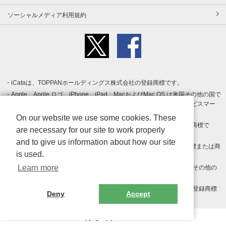
ソーシャルメディア利用規約
iCataは、TOPPANホールディングス株式会社の登録商標です。
Apple、Apple ロゴ、iPhone、iPad、MacおよびMac OS は米国その他の国で
登録された Apple Inc. の商標です。App Store は Apple Inc. のサービスマー
クです。
On our website we use some cookies. These
Android、Google Play および Google Play ロゴ は Google LLC の商標で
are necessary for our site to work properly
す。
and to give us information about how our site
Windows は Microsoft Inc.の米国およびその他の国における登録商標または商
is used.
標です。
Learn more
Adobe、Adobe Reader、Adobe PDF は、Adobe Inc.の米国およびその他の
国における商標または登録商標です。
その他、記載されている会社名、商品名、ロゴは各社の商標または登録商標
Deny
Accept
です。
Copyright (c) TOPPAN Inc.