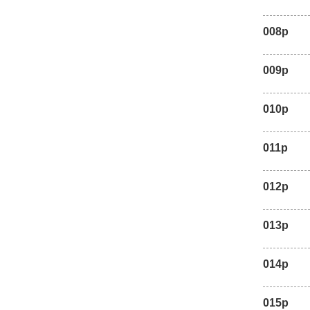
008p
009p
010p
011p
012p
013p
014p
015p