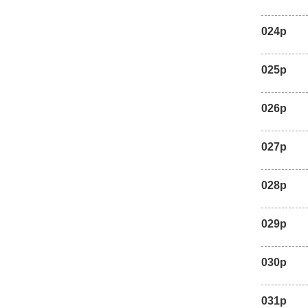
024p
025p
026p
027p
028p
029p
030p
031p