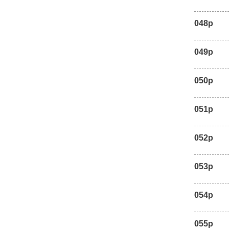
048p
049p
050p
051p
052p
053p
054p
055p