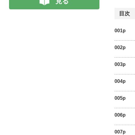
見る
目次
001p
002p
003p
004p
005p
006p
007p