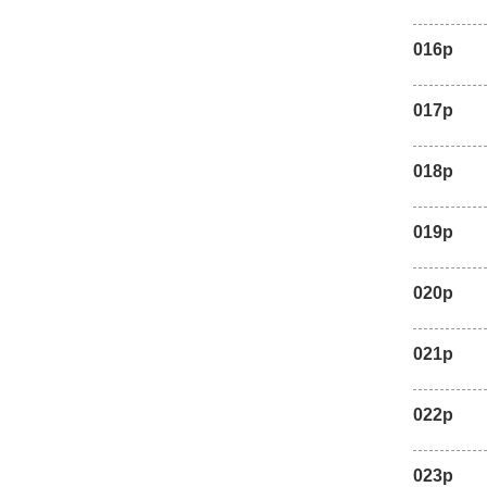
016p
017p
018p
019p
020p
021p
022p
023p