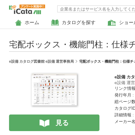
ホーム
カタログを探す
ショー
宅配ボックス・機能門柱：仕様
e設備 カタログ図書館 e設備 運営事務局
宅配ボックス・機能門柱：仕様チ
e設備 カ
e設備 運
リンク情報
発行年月 :
総ページ数 
カタログID :
詳細情報 :
見る
メーカー名