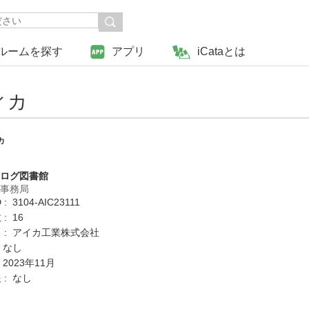
ルームを探す
アプリ
iCataとは
ィカ
カ
タログ図書館
営事務局
 3104-AIC23111
: 16
 : アイカ工業株式会社
 なし
 2023年11月
 : なし