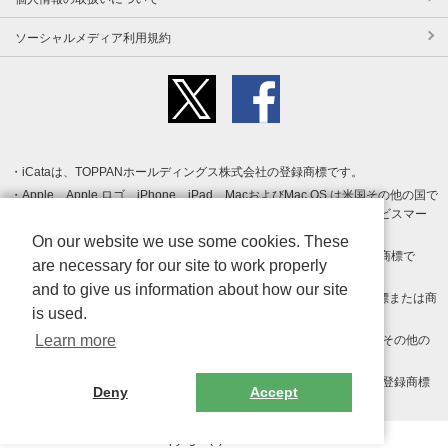
ソーシャルメディア利用規約
iCataは、TOPPANホールディングス株式会社の登録商標です。
Apple、Apple ロゴ、iPhone、iPad、MacおよびMac OS は米国その他の国で
登録された Apple Inc. の商標です。App Store は Apple Inc. のサービスマー
クです。
On our website we use some cookies. These
Android、Google Play および Google Play ロゴ は Google LLC の商標で
are necessary for our site to work properly
す。
and to give us information about how our site
Windows は Microsoft Inc.の米国およびその他の国における登録商標または商
is used.
標です。
Learn more
Adobe、Adobe Reader、Adobe PDF は、Adobe Inc.の米国およびその他の
国における商標または登録商標です。
その他、記載されている会社名、商品名、ロゴは各社の商標または登録商標
Deny
Accept
です。
Copyright (c) TOPPAN Inc.