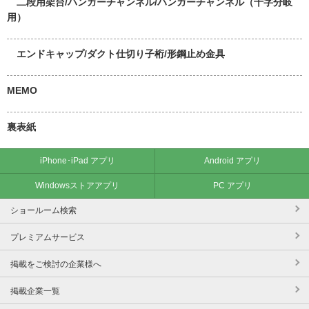
二段用架台/ハンガーチャンネル/ハンガーチャンネル（十字分岐
用）
エンドキャップ/ダクト仕切り子桁/形鋼止め金具
MEMO
裏表紙
iPhone･iPad アプリ
Android アプリ
Windowsストアアプリ
PC アプリ
ショールーム検索
プレミアムサービス
掲載をご検討の企業様へ
掲載企業一覧