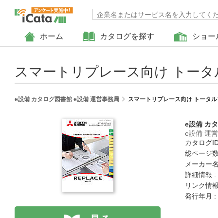
ホーム
カタログを探す
ショー
スマートリプレース向け トー
e設備 カタログ図書館 e設備 運営事務局
スマートリプレース向け トータ
e設備 カ
e設備 運
カタログID 
総ページ数 
メーカー名
詳細情報 :
リンク情報
発行年月 :