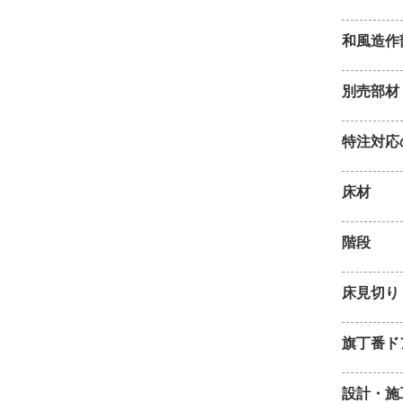
和風造作
別売部材
特注対応
床材
階段
床見切り
旗丁番ド
設計・施