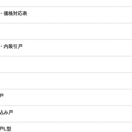
・価格対応表
・内装引戸
戸
込み戸
戸L型