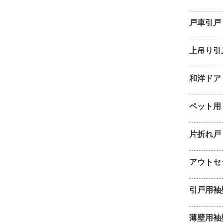
戸車引戸
上吊り引
和洋ドア
ペット用
片折れ戸
アウトセ
引戸用袖
薄壁用袖