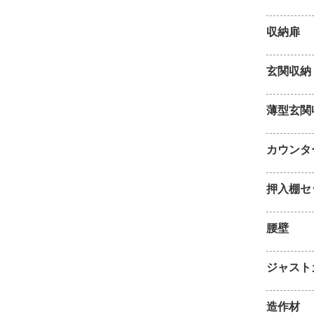
収納扉
玄関収納
薄型玄関
カウンタ
押入棚セ
腰壁
ジャスト
造作材