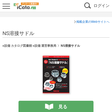
ログイン
掲載企業のWebサイトへ
NS溶接サドル
e設備 カタログ図書館 e設備 運営事務局
NS溶接サドル
見る