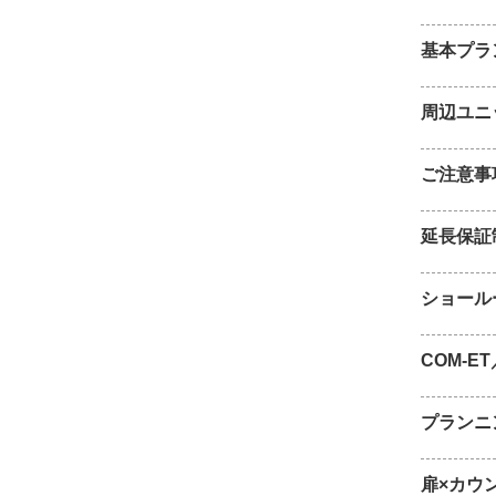
基本プラ
周辺ユニ
ご注意事
延長保証
ショール
COM-E
プランニ
扉×カウ