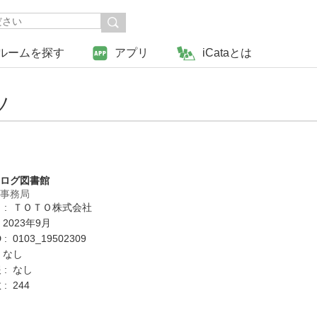
ルームを探す
アプリ
iCataとは
ソ
タログ図書館
営事務局
 : ＴＯＴＯ株式会社
 2023年9月
: 0103_19502309
 なし
 : なし
: 244