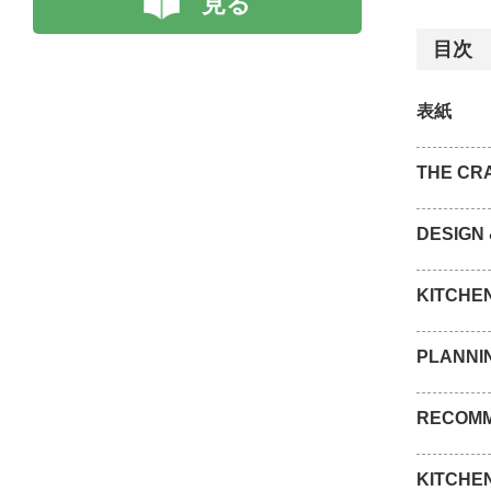
見る
目次
表紙
THE CR
DESIGN
KITCHE
PLANNI
RECOMM
KITCHE