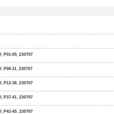
I_P01-05_230707
I_P06-11_230707
I_P12-36_230707
I_P37-41_230707
I_P42-45_230707