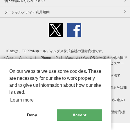
個人情報の取扱いについて
ソーシャルメディア利用規約
iCataは、TOPPANホールディングス株式会社の登録商標です。
Apple、Apple ロゴ、iPhone、iPad、MacおよびMac OS は米国その他の国で
登録された Apple Inc. の商標です。App Store は Apple Inc. のサービスマー
クです。
On our website we use some cookies. These
Android、Google Play および Google Play ロゴ は Google LLC の商標で
are necessary for our site to work properly
す。
and to give us information about how our site
Windows は Microsoft Inc.の米国およびその他の国における登録商標または商
is used.
標です。
Learn more
Adobe、Adobe Reader、Adobe PDF は、Adobe Inc.の米国およびその他の
国における商標または登録商標です。
その他、記載されている会社名、商品名、ロゴは各社の商標または登録商標
Deny
Accept
です。
Copyright (c) TOPPAN Inc.