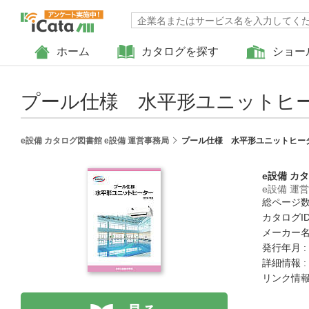
ホーム
カタログを探す
ショー
プール仕様 水平形ユニットヒ
e設備 カタログ図書館 e設備 運営事務局
プール仕様 水平形ユニットヒー
e設備 カ
e設備 運
総ページ数 
カタログID 
メーカー名
発行年月 :
詳細情報 :
リンク情報