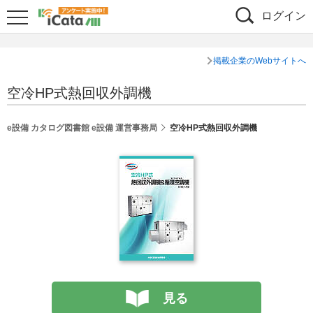
ログイン
掲載企業のWebサイトへ
空冷HP式熱回収外調機
e設備 カタログ図書館 e設備 運営事務局
空冷HP式熱回収外調機
見る