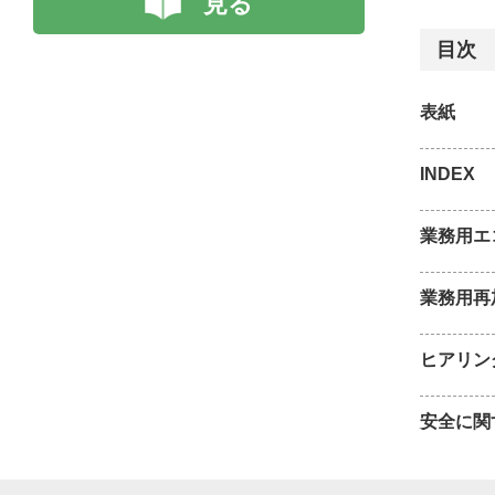
見る
目次
表紙
INDEX
業務用エ
業務用再
ヒアリン
安全に関