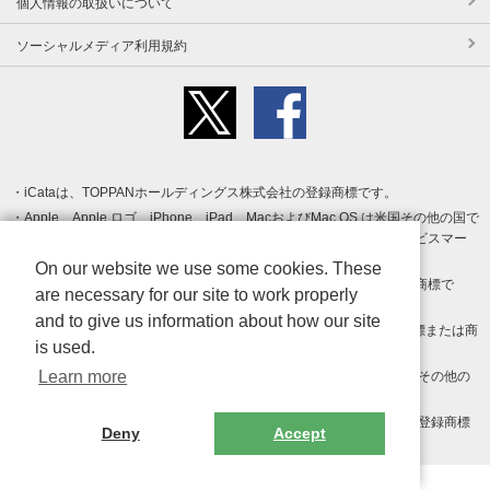
個人情報の取扱いについて
ソーシャルメディア利用規約
iCataは、TOPPANホールディングス株式会社の登録商標です。
Apple、Apple ロゴ、iPhone、iPad、MacおよびMac OS は米国その他の国で
登録された Apple Inc. の商標です。App Store は Apple Inc. のサービスマー
クです。
On our website we use some cookies. These
Android、Google Play および Google Play ロゴ は Google LLC の商標で
are necessary for our site to work properly
す。
and to give us information about how our site
Windows は Microsoft Inc.の米国およびその他の国における登録商標または商
is used.
標です。
Learn more
Adobe、Adobe Reader、Adobe PDF は、Adobe Inc.の米国およびその他の
国における商標または登録商標です。
その他、記載されている会社名、商品名、ロゴは各社の商標または登録商標
Deny
Accept
です。
Copyright (c) TOPPAN Inc.