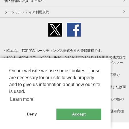
個人情報の取扱いについて
ソーシャルメディア利用規約
iCataは、TOPPANホールディングス株式会社の登録商標です。
Apple、Apple ロゴ、iPhone、iPad、MacおよびMac OS は米国その他の国で
登録された Apple Inc. の商標です。App Store は Apple Inc. のサービスマー
クです。
On our website we use some cookies. These
Android、Google Play および Google Play ロゴ は Google LLC の商標で
are necessary for our site to work properly
す。
and to give us information about how our site
Windows は Microsoft Inc.の米国およびその他の国における登録商標または商
is used.
標です。
Learn more
Adobe、Adobe Reader、Adobe PDF は、Adobe Inc.の米国およびその他の
国における商標または登録商標です。
その他、記載されている会社名、商品名、ロゴは各社の商標または登録商標
Deny
Accept
です。
Copyright (c) TOPPAN Inc.