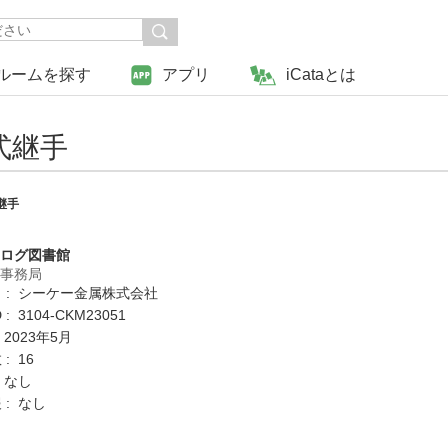
ルームを探す
アプリ
iCataとは
式継手
継手
タログ図書館
営事務局
 : シーケー金属株式会社
: 3104-CKM23051
 2023年5月
: 16
 なし
 : なし