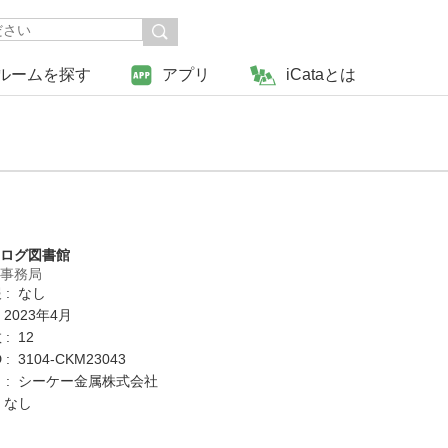
ルームを探す
アプリ
iCataとは
タログ図書館
営事務局
 : なし
 2023年4月
: 12
: 3104-CKM23043
 : シーケー金属株式会社
 なし