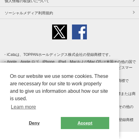
個人情報の取扱いについて
ソーシャルメディア利用規約
iCataは、TOPPANホールディングス株式会社の登録商標です。
Apple、Apple ロゴ、iPhone、iPad、MacおよびMac OS は米国その他の国で
登録された Apple Inc. の商標です。App Store は Apple Inc. のサービスマー
クです。
On our website we use some cookies. These
Android、Google Play および Google Play ロゴ は Google LLC の商標で
are necessary for our site to work properly
す。
and to give us information about how our site
Windows は Microsoft Inc.の米国およびその他の国における登録商標または商
is used.
標です。
Learn more
Adobe、Adobe Reader、Adobe PDF は、Adobe Inc.の米国およびその他の
国における商標または登録商標です。
その他、記載されている会社名、商品名、ロゴは各社の商標または登録商標
Deny
Accept
です。
Copyright (c) TOPPAN Inc.